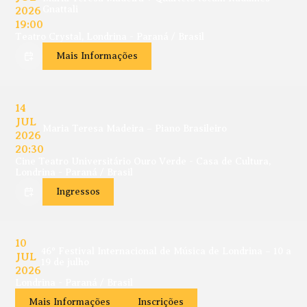
2026
Gnattali
19:00
Teatro Crystal, Londrina - Paraná / Brasil
Mais Informações
14
JUL
Maria Teresa Madeira – Piano Brasileiro
2026
20:30
Cine Teatro Universitário Ouro Verde - Casa de Cultura,
Londrina - Paraná / Brasil
Ingressos
10
46º Festival Internacional de Música de Londrina – 10 a
JUL
19 de julho
2026
Londrina - Paraná / Brasil
Mais Informações
Inscrições