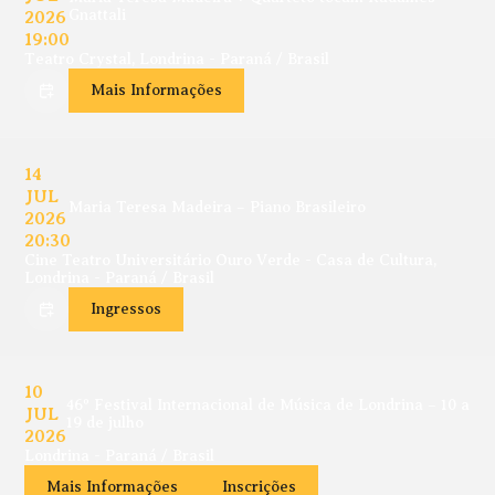
2026
Gnattali
19:00
Teatro Crystal, Londrina - Paraná / Brasil
Mais Informações
14
JUL
Maria Teresa Madeira – Piano Brasileiro
2026
20:30
Cine Teatro Universitário Ouro Verde - Casa de Cultura,
Londrina - Paraná / Brasil
Ingressos
10
46º Festival Internacional de Música de Londrina – 10 a
JUL
19 de julho
2026
Londrina - Paraná / Brasil
Mais Informações
Inscrições